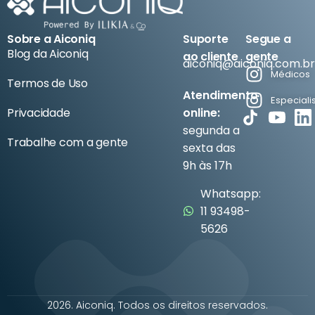
Sobre a Aiconiq
Suporte
Segue a
Blog da Aiconiq
ao cliente
gente
aiconiq@aiconiq.com.br
Médicos
Termos de Uso
Atendimento
Especiali
Privacidade
online:
segunda a
Trabalhe com a gente
sexta das
9h às 17h
Whatsapp:
11 93498-
5626
2026. Aiconiq. Todos os direitos reservados.