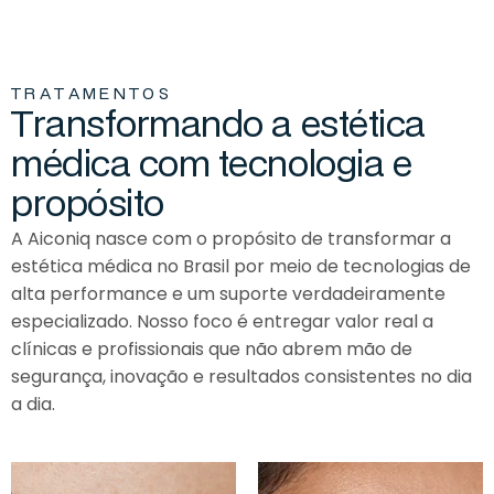
T
R
A
T
A
M
E
N
T
O
S
T
r
a
n
s
f
o
r
m
a
n
d
o
a
e
s
t
é
t
i
c
a
m
é
d
i
c
a
c
o
m
t
e
c
n
o
l
o
g
i
a
e
p
r
o
p
ó
s
i
t
o
A Aiconiq nasce com o propósito de transformar
a
estética médica no Brasil por meio de tecnologias de
alta performance e um suporte verdadeiramente
especializado. Nosso foco é entregar valor real a
clínicas e profissionais que não abrem mão de
segurança, inovação e resultados consistentes no dia
a dia.