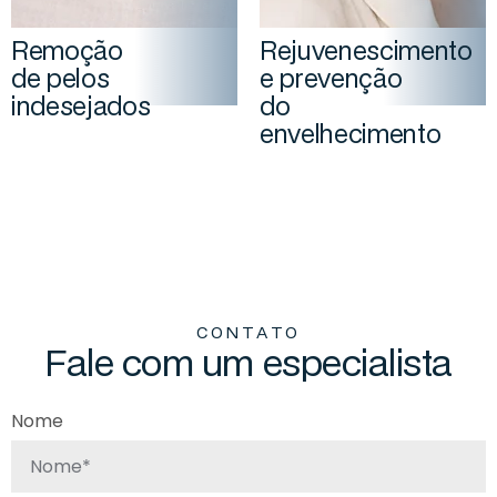
Remoção
Rejuvenescimento
de pelos
e prevenção
indesejados
do
envelhecimento
C
O
N
T
A
T
O
F
a
l
e
c
o
m
u
m
e
s
p
e
c
i
a
l
i
s
t
a
Nome