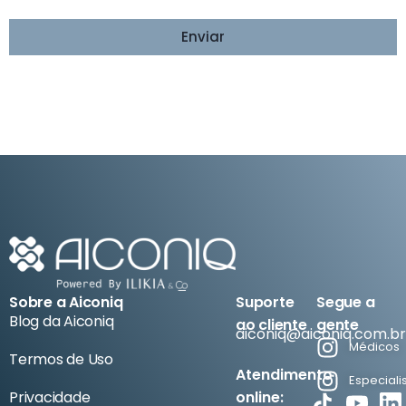
Enviar
Sobre a Aiconiq
Suporte
Segue a
Blog da Aiconiq
ao cliente
gente
aiconiq@aiconiq.com.br
Médicos
Termos de Uso
Atendimento
Especiali
Privacidade
online: