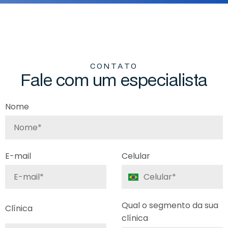
C
O
N
T
A
T
O
F
a
l
e
c
o
m
u
m
e
s
p
e
c
i
a
l
i
s
t
a
Nome
E-mail
Celular
Qual o segmento da sua
Clínica
clínica