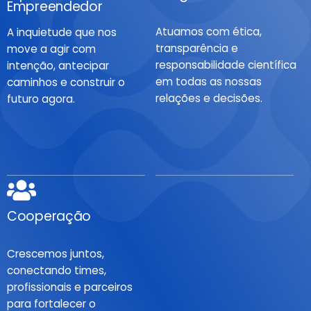
Empreendedor
Atuamos com ética,
A inquietude que nos
transparência e
move a agir com
responsabilidade científica
intenção, antecipar
em todas as nossas
caminhos e construir o
relações e decisões.
futuro agora.
Cooperação
Excelência
Crescemos juntos,
Buscamos o mais alto
conectando times,
padrão em cada entrega,
profissionais e parceiros
com rigor técnico, intenção
para fortalecer o
e foco na qualidade real.