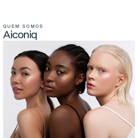
Q
U
E
M
S
O
M
O
S
A
i
c
o
n
i
q