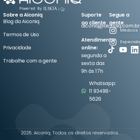
Sobre a Aiconiq
Suporte
Segue a
Blog da Aiconiq
ao cliente
gente
aiconiq@aiconiq.com.br
Médicos
Termos de Uso
Atendimento
Especiali
Privacidade
online:
segunda a
Trabalhe com a gente
sexta das
9h às 17h
Whatsapp:
11 93498-
5626
2026. Aiconiq. Todos os direitos reservados.