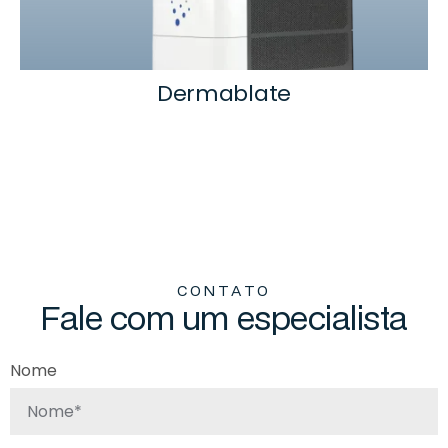
Dermablate
C
O
N
T
A
T
O
F
a
l
e
c
o
m
u
m
e
s
p
e
c
i
a
l
i
s
t
a
Nome