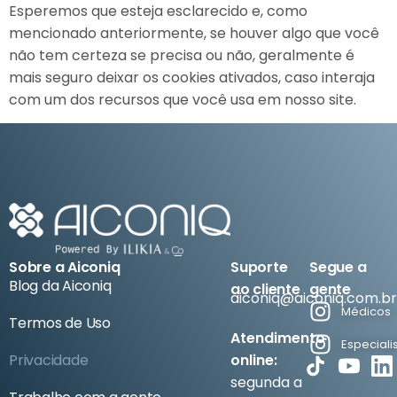
Esperemos que esteja esclarecido e, como
mencionado anteriormente, se houver algo que você
não tem certeza se precisa ou não, geralmente é
mais seguro deixar os cookies ativados, caso interaja
com um dos recursos que você usa em nosso site.
Esta política é efetiva a partir de 01 de Janeiro de
2026.
Sobre a Aiconiq
Suporte
Segue a
Blog da Aiconiq
ao cliente
gente
aiconiq@aiconiq.com.br
Médicos
Termos de Uso
Atendimento
Especiali
Privacidade
online:
segunda a