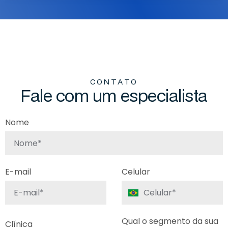
C
O
N
T
A
T
O
F
a
l
e
c
o
m
u
m
e
s
p
e
c
i
a
l
i
s
t
a
Nome
E-mail
Celular
Qual o segmento da sua
Clínica