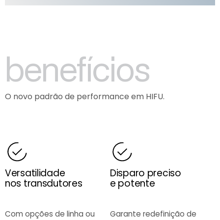
b
e
n
e
f
í
c
i
o
s
O
n
o
v
o
p
a
d
r
ã
o
d
e
p
e
r
f
o
r
m
a
n
c
e
e
m
H
I
F
U
.
Versatilidade
Disparo preciso
nos transdutores
e potente
Com opções de linha ou
Garante redefinição de