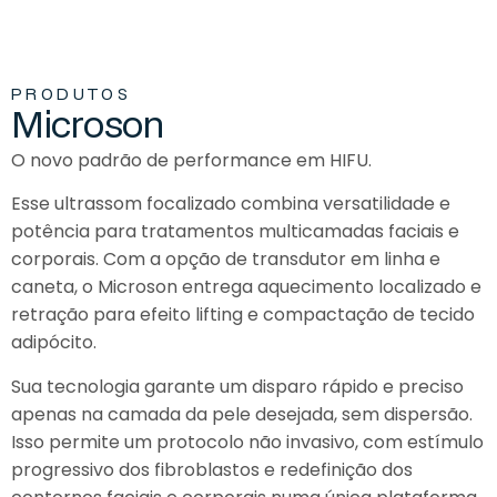
P
R
O
D
U
T
O
S
M
i
c
r
o
s
o
n
O novo padrão de performance em HIFU.
Esse ultrassom focalizado combina versatilidade e
potência para tratamentos multicamadas faciais e
corporais. Com a opção de transdutor em linha e
caneta, o Microson entrega aquecimento localizado e
retração para efeito lifting e compactação de tecido
adipócito.
Sua tecnologia garante um disparo rápido e preciso
apenas na camada da pele desejada, sem dispersão.
Isso permite um protocolo não invasivo, com estímulo
progressivo dos fibroblastos e redefinição dos