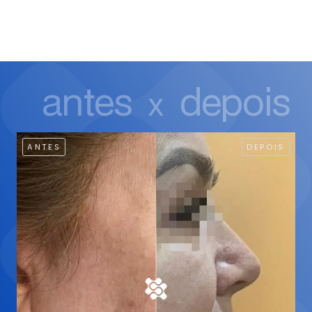
antes
depois
x
ANTES
DEPOIS