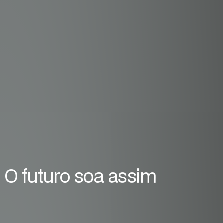
O
f
u
t
u
r
o
s
o
a
a
s
s
i
m