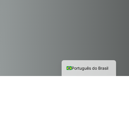
English
Português do Brasil
Q
U
E
M
S
O
M
O
S
T
r
a
n
s
f
o
r
m
a
n
d
o
a
e
s
t
é
t
i
c
a