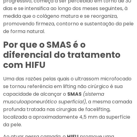
progressivo, começa a ser percebido em torno de 30
dias e se intensifica ao longo dos meses seguintes, à
medida que o colágeno matura e se reorganiza,
promovendo firmeza, contorno e sustentação da pele
de forma natural.
Por que o SMAS é o
diferencial do tratamento
com HIFU
Uma das razões pelas quais o ultrassom microfocado
se tornou referência em lifting não cirúrgico é sua
capacidade de alcançar o
SMAS
(sistema
musculoaponeurótico superficial)
, a mesma camada
profunda tratada nas cirurgias de facelifting,
localizada a aproximadamente 4,5 mm da superfície
da pele.
Ao atuar nessa camada, o
HIFU
promove uma