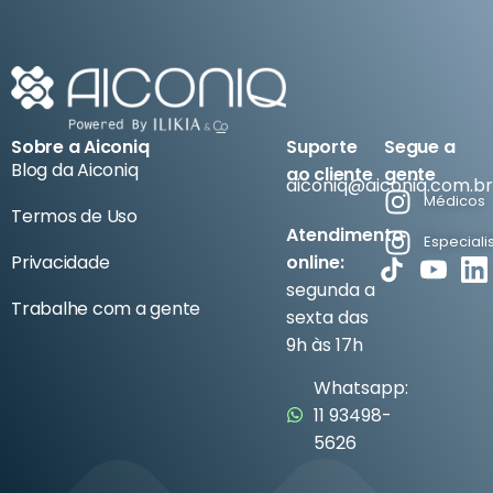
de tratamentos.
Sobre a Aiconiq
Suporte
Segue a
Blog da Aiconiq
ao cliente
gente
aiconiq@aiconiq.com.br
Médicos
Termos de Uso
Atendimento
Especiali
Privacidade
online:
segunda a
Trabalhe com a gente
sexta das
9h às 17h
Whatsapp:
11 93498-
5626