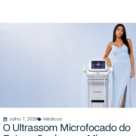
Julho 7, 2026
Médicos
O
U
l
t
r
a
s
s
o
m
M
i
c
r
o
f
o
c
a
d
o
d
o