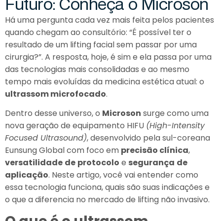
F
u
t
u
r
o
:
C
o
n
h
e
ç
a
o
M
i
c
r
o
s
o
n
Há uma pergunta cada vez mais feita pelos pacientes
quando chegam ao consultório: “É possível ter o
resultado de um lifting facial sem passar por uma
cirurgia?”. A resposta, hoje, é sim e ela passa por uma
das tecnologias mais consolidadas e ao mesmo
tempo mais evoluídas da medicina estética atual: o
ultrassom microfocado
.
Dentro desse universo, o
Microson
surge como uma
nova geração de equipamento HIFU
(High-Intensity
Focused Ultrasound)
, desenvolvido pela sul-coreana
Eunsung Global com foco em
precisão clínica
,
versatilidade
de
protocolo
e
segurança
de
aplicação
. Neste artigo, você vai entender como
essa tecnologia funciona, quais são suas indicações e
o que a diferencia no mercado de lifting não invasivo.