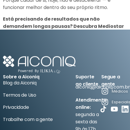
Porque cuidar de si, hoje, não é desacelerar — é
funcionar melhor dentro do seu próprio ritmo.
Está precisando de resultados que não
demandem longas pausas? Descubra Mediostar
e LPG se adaptam à sua rotina sem comprometer
seus resultados.
Sobre a Aiconiq
Suporte
Segue a
Blog da Aiconiq
ao cliente
gente
aiconiq@aiconiq.com.br
Médicos
Termos de Uso
Atendimento
Especiali
Privacidade
online:
segunda a
Trabalhe com a gente
sexta das
9h às 17h