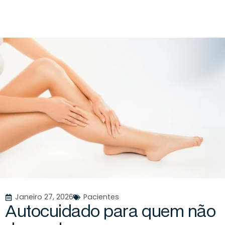
Janeiro 27, 2026
Pacientes
A
u
t
o
c
u
i
d
a
d
o
p
a
r
a
q
u
e
m
n
ã
o