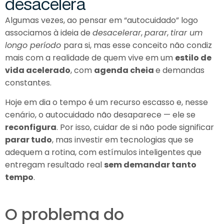
d
e
s
a
c
e
l
e
r
a
Algumas vezes, ao pensar em “autocuidado” logo
associamos à ideia de
desacelerar
,
parar
,
tirar um
longo período
para si, mas esse conceito não condiz
mais com a realidade de quem vive em um
estilo de
vida acelerado
, com
agenda cheia
e demandas
constantes.
Hoje em dia o tempo é um recurso escasso e, nesse
cenário, o autocuidado não desaparece — ele se
reconfigura
. Por isso, cuidar de si não pode significar
parar tudo
, mas investir em tecnologias que se
adequem a rotina, com estímulos inteligentes que
entregam resultado real
sem demandar tanto
tempo
.
O problema do