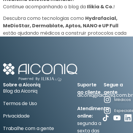
Continue acompanhando o blog da
Ilikia & Co.
!
Descubra como tecnologias como
Hydrafacial,
MeDioStar, Dermablate, Aptos, NANO e UP Full
estão ajudando médicos a construir protocolos cada
vez mais regenerativos, personalizados e alinhados ao
futuro da especialidade.
Sobre a Aiconiq
Suporte
Segue a
Blog da Aiconiq
ao cliente
gente
aiconiq@aiconiq.com.br
Médicos
Termos de Uso
Atendimento
Especiali
Privacidade
online:
segunda a
Trabalhe com a gente
sexta das