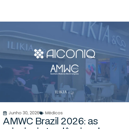
Junho 30, 2026
Médicos
A
M
W
C
B
r
a
z
i
l
2
0
2
6
:
a
s