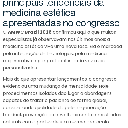
p
r
i
n
c
i
p
a
i
s
t
e
n
d
ê
n
c
i
a
s
d
a
m
e
d
i
c
i
n
a
e
s
t
é
t
i
c
a
a
p
r
e
s
e
n
t
a
d
a
s
n
o
c
o
n
g
r
e
s
s
o
O
AMWC Brazil 2026
confirmou aquilo que muitos
especialistas já observavam nos últimos anos: a
medicina estética vive uma nova fase. Ela é marcada
pela integração de tecnologias, pela medicina
regenerativa e por protocolos cada vez mais
personalizados.
Mais do que apresentar lançamentos, o congresso
evidenciou uma mudança de mentalidade. Hoje,
procedimentos isolados dão lugar a abordagens
capazes de tratar o paciente de forma global,
considerando qualidade da pele, regeneração
tecidual, prevenção do envelhecimento e resultados
naturais como partes de um mesmo protocolo.