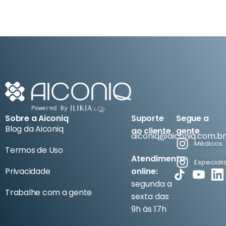
Produtos
Sobre a Aiconiq
Suporte
Segue a
Blog da Aiconiq
ao cliente
gente
aiconiq@aiconiq.com.br
Médicos
Termos de Uso
Atendimento
Especiali
Privacidade
online:
segunda a
Trabalhe com a gente
sexta das
9h às 17h